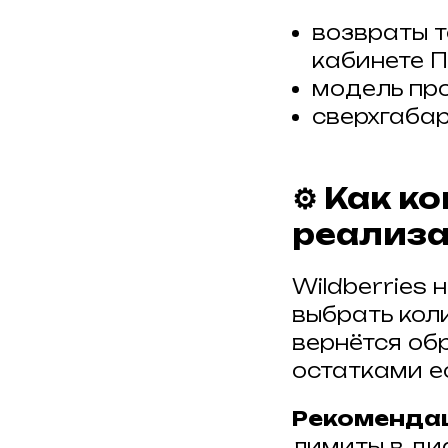
возвраты т
кабинете П
модель пр
сверхгаба
⚙️ Как 
реализ
Wildberries
выбрать кол
вернётся об
остатками е
Рекоменда
лимиты в диа