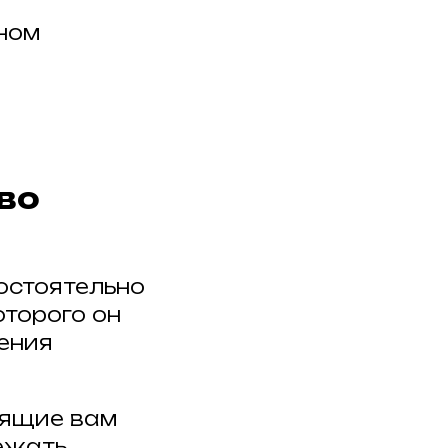
чном
во
мостоятельно
оторого он
ления
дящие вам
бежать