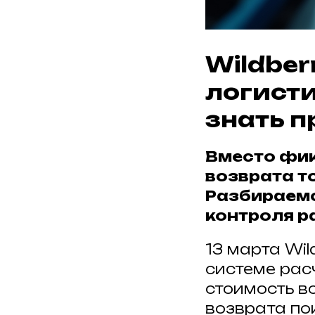
Wildber
логисти
знать 
Вместо фик
возврата то
Разбираемс
контроля р
13 марта Wi
системе рас
стоимость в
возврата по