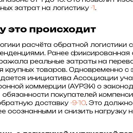
ных затрат на логистику
-1
.
му это происходит
огики расчёта обратной логистики с
енденциями. Ранее фиксированная 
тражала реальные затраты на перево
я крупных товаров. Одновременно с 
дается инициатива Ассоциации уча
ронной коммерции (АУРЭК) о законо
 обязанности покупателей компенс
обратную доставку
-9
-10
. Это должно
ее осознанными и снизить нагрузку 