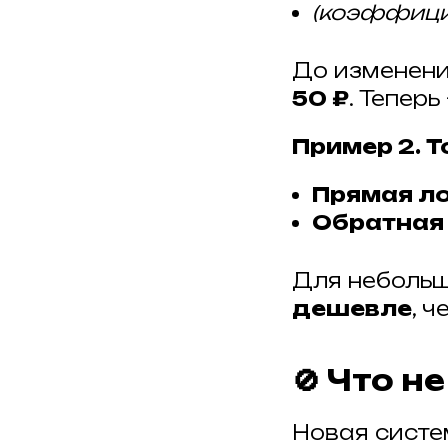
(коэффици
До изменени
50 ₽
. Тепер
Пример 2. 
Прямая ло
Обратная 
Для небольш
дешевле
, 
🚫 Что 
Новая систе