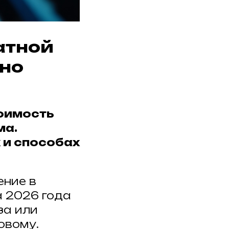
ратной
жно
тоимость
ма.
 и способах
ение в
а 2026 года
за или
овому.