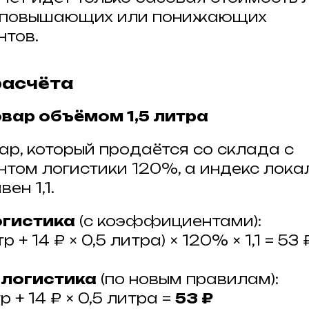
з повышающих или понижающих
тов.
расчёта
овар объёмом 1,5 литра
ар, который продаётся со склада с
ом логистики 120%, а индекс лока
ен 1,1.
огистика
(с коэффициентами):
тр + 14 ₽ × 0,5 литра) × 120% × 1,1 = 53 
 логистика
(по новым правилам):
тр + 14 ₽ × 0,5 литра =
53 ₽