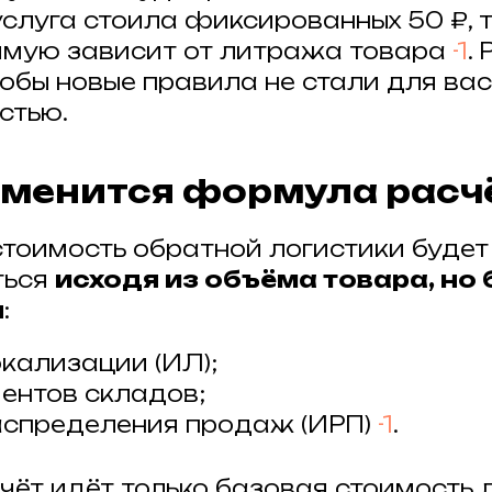
услуга стоила фиксированных 50 ₽, 
ямую зависит от литража товара
-1
.
тобы новые правила не стали для вас
стью.
изменится формула расч
стоимость обратной логистики будет
ться
исходя из объёма товара, но 
я
:
кализации (ИЛ);
нтов складов;
аспределения продаж (ИРП)
-1
.
счёт идёт только базовая стоимость 