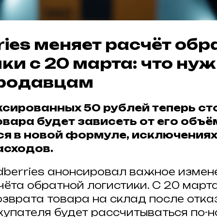
ries меняет расчёт об
ки с 20 марта: что ну
продавцам
сированных 50 рублей теперь с
вара будет зависеть от его объё
я в новой формуле, исключениях
асходов.
ldberries анонсировал важное измен
чёта обратной логистики. С 20 март
озврата товара на склад после отка
купателя будет рассчитываться по-н