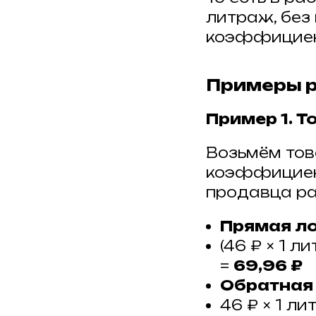
литраж, бе
коэффициен
Примеры 
Пример 1. Т
Возьмём тов
коэффициент
продавца рав
Прямая л
(46 ₽ × 1 ли
=
69,96 ₽
Обратная
46 ₽ × 1 ли