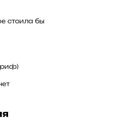
ре стоила бы
ариф)
нет
ия