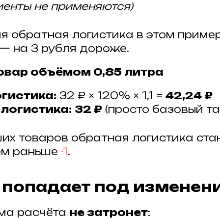
енты не применяются)
я обратная логистика в этом приме
ь — на 3 рубля дороже.
Товар объёмом 0,85 литра
гистика:
32 ₽ × 120% × 1,1 =
42,24 ₽
логистика:
32 ₽
(просто базовый т
их товаров обратная логистика ста
чем раньше
-1
.
не попадает под изменен
ма расчёта
не затронет
: