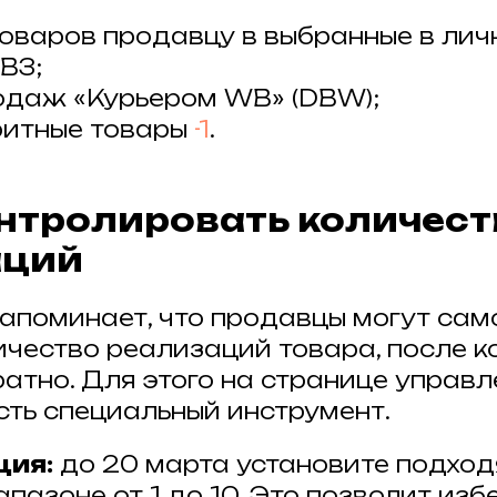
оваров продавцу в выбранные в ли
ВЗ;
одаж «Курьером WB» (DBW);
ритные товары
-1
.
контролировать количест
аций
 напоминает, что продавцы могут са
ичество реализаций товара, после к
ратно. Для этого на странице управ
сть специальный инструмент.
ция:
до 20 марта установите подхо
пазоне от 1 до 10. Это позволит из