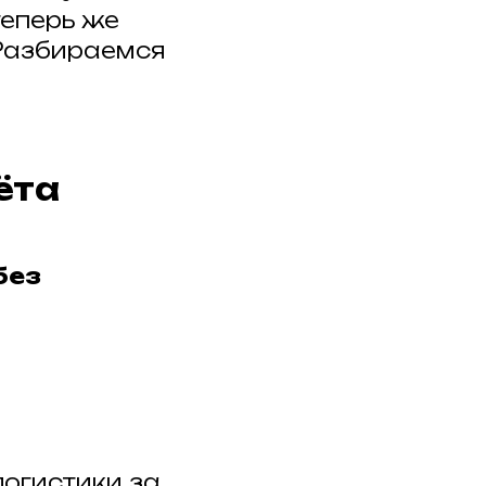
теперь же
 Разбираемся
ёта
без
логистики за