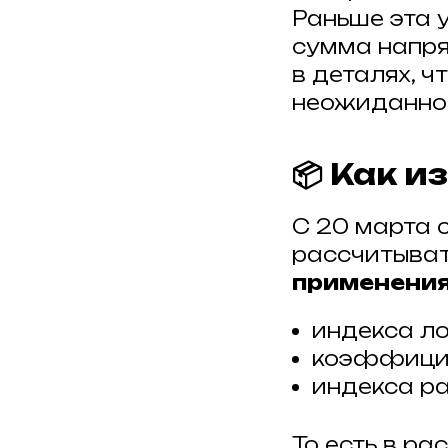
Раньше эта 
сумма напр
в деталях, ч
неожиданно
📦 Как 
С 20 марта 
рассчитыва
применени
индекса ло
коэффицие
индекса р
То есть в ра