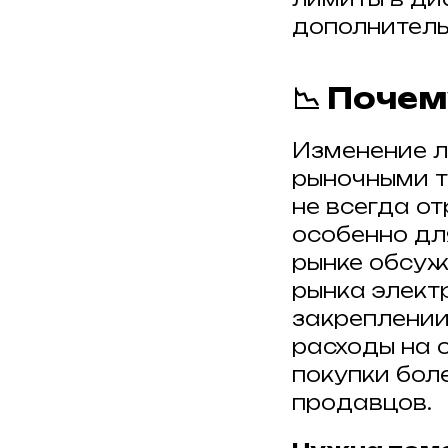
дополнитель
📉 Поче
Изменение л
рыночными т
не всегда о
особенно дл
рынке обсуж
рынка элект
закреплении
расходы на 
покупки бол
продавцов.