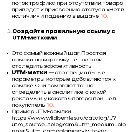
поток трафика при отсутствии товара
приведет к присвоению статуса «Нет в
наличии» и падению в выдаче
-10
.
Создайте правильную ссылку с
UTM-метками
Это самый важный шаг. Простая
ссылка на карточку не позволит
отследить эффективность.
UTM-метки
— это специальные
параметры, которые добавляются к
ссылке. Они помогают точно
определить в аналитике, с какой
рекламы и у какого блогера пришел
покупатель
-10
.
Пример UTM-ссылки:
https://www.wildberries.ru/catalog/.../?
utm_source=telegram&utm_medium=blo
gger&utm_campaign=noviy_tovar