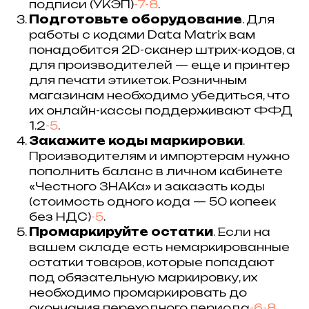
подписи (УКЭП)
-7
-8
.
Подготовьте оборудование
. Для
работы с кодами Data Matrix вам
понадобится 2D-сканер штрих-кодов, а
для производителей — еще и принтер
для печати этикеток. Розничным
магазинам необходимо убедиться, что
их онлайн-кассы поддерживают ФФД
1.2
-5
.
Закажите коды маркировки
.
Производителям и импортерам нужно
пополнить баланс в личном кабинете
«Честного ЗНАКа» и заказать коды
(стоимость одного кода — 50 копеек
без НДС)
-5
.
Промаркируйте остатки
. Если на
вашем складе есть немаркированные
остатки товаров, которые попадают
под обязательную маркировку, их
необходимо промаркировать до
окончания переходного периода
-6
-8
.