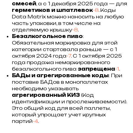
смесей
, а с 1 декабря 2025 года — для
герметиков и шпатлевок
-8
. Коды
Data Matrix можно наносить на любую
часть упаковки, в том числе на
отделяемую крышку
-8
.
Безалкогольное пиво
:
Обязательная маркировка для этой
категории стартовала раньше — с 1
октября 2024 года
-7
. С 1 октября 2025
года продажа немаркированного
безалкогольного пива
запрещена
-1
.
БАДы и агрегированные коды
: При
поставке БАДов в монопаллетах
необходимо указывать
агрегированный КИЗ
(Код
идентификации и прослеживаемости).
Это общий код для всей паллеты,
который упрощает учет крупных
партий
-4
.